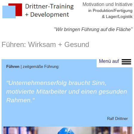
Motivation und Initiative
in Produktion/Fertigung
& Lager/Logistik
"Wir bringen Führung auf die Fläche"
Führen: Wirksam + Gesund
Menü auf
Menü zu
Führen
| zeitgemäße Führung:
"Unternehmenserfolg braucht Sinn,
motivierte Mitarbeiter und einen gesunden
Rahmen."
Ralf Drittner